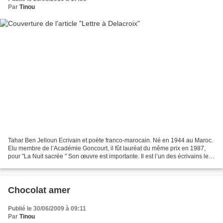
Par
Tinou
Tahar Ben Jelloun Ecrivain et poète franco-marocain. Né en 1944 au Maroc.
Elu membre de l’Académie Goncourt, il fût lauréat du même prix en 1987,
pour "La Nuit sacrée " Son œuvre est importante. Il est l’un des écrivains le
plus traduit dans le monde....
Chocolat amer
Publié le 30/06/2009 à 09:11
Par
Tinou