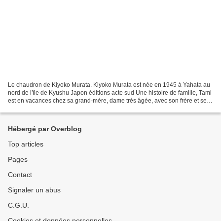
Le chaudron de Kiyoko Murata. Kiyoko Murata est née en 1945 à Yahata au
nord de l'île de Kyushu Japon éditions acte sud Une histoire de famille, Tami
est en vacances chez sa grand-mère, dame très âgée, avec son frère et ses
cousins, leurs parents sont...
Hébergé par Overblog
Top articles
Pages
Contact
Signaler un abus
C.G.U.
Cookies et données personnelles