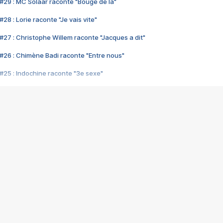
#29 : MC Solaar raconte "Bouge de là"
28 : Lorie raconte "Je vais vite"
#27 : Christophe Willem raconte "Jacques a dit"
#26 : Chimène Badi raconte "Entre nous"
#25 : Indochine raconte "3e sexe"
#24 : Zaho raconte "C'est chelou"
#23 : Patrick Bruel raconte "Au café des délices"
#22 : Kyo raconte "Le chemin"
#21 : Nolwenn Leroy raconte "Cassé"
#20 : Patrick Hernandez raconte "Born to be alive"
#19 : Lorie raconte "Près de moi"
#18 : Michael Jones raconte "A nos actes manqués" (avec Jean-Jacque
#17 : Khaled raconte "Aïcha"