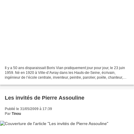
Il y a 50 ans disparaissait Boris Vian pratiquement jour pour jour, le 23 juin
1959. Né en 1920 à Ville-d’Avray dans les Hauts-de-Seine, écrivain,
ingénieur de l’école centrale, inventeur, peintre, parolier, poète, chanteur,
critique et musicien de jazz....
Les invités de Pierre Assouline
Publié le 31/05/2009 à 17:39
Par
Tinou