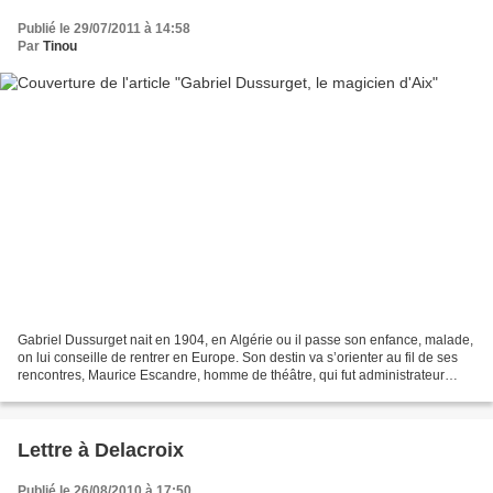
Publié le 29/07/2011 à 14:58
Par
Tinou
Gabriel Dussurget nait en 1904, en Algérie ou il passe son enfance, malade,
on lui conseille de rentrer en Europe. Son destin va s’orienter au fil de ses
rencontres, Maurice Escandre, homme de théâtre, qui fut administrateur
général de la Comédie Française...
Lettre à Delacroix
Publié le 26/08/2010 à 17:50