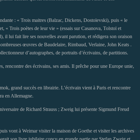
ndante : « Trois maitres (Balzac, Dickens, Dostoïevski), puis « le
t, « Trois poètes de leur vie » (essais sur Casanova, Tolstoï et
), il lui fait lire ses nouvelles avant parution, et rédigera son oraison
e nombreuses œuvres de Baudelaire, Rimbaud, Verlaine, John Keats .
llectionneur d’autographes, de portraits d’écrivains, de partitions.
s, rencontre des écrivains, ses amis. Il prêche pour une Europe unie,
 Amok, grand succès en librairie. L’écrivain vient à Paris et rencontre
ira en Allemagne.
niversaire de Richard Strauss ; Zweig lui présente Sigmund Freud
 puis vont à Weimar visiter la maison de Goethe et visiter les archives
rait son livre jubilaire conçu en grande partie par Stefan Zweig et