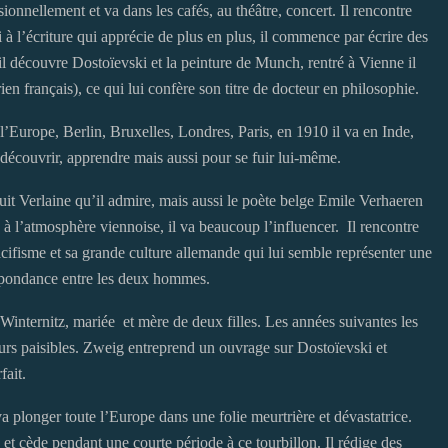
asionnellement et va dans les cafés, au théâtre, concert. Il rencontre
à l’écriture qui apprécie de plus en plus, il commence par écrire des
, il découvre Dostoïevski et la peinture de Munch, rentré à Vienne il
en français), ce qui lui confère son titre de docteur en philosophie.
l’Europe, Berlin, Bruxelles, Londres, Paris, en 1910 il va en Inde,
découvrir, apprendre mais aussi pour se fuir lui-même.
uit Verlaine qu’il admire, mais aussi le poète belge Emile Verhaeren
re à l’atmosphère viennoise, il va beaucoup l’influencer. Il rencontre
ifisme et sa grande culture allemande qui lui semble représenter une
respondance entre les deux hommes.
internitz, mariée et mère de deux filles. Les années suivantes les
urs paisibles. Zweig entreprend un ouvrage sur Dostoïevski et
fait.
a plonger toute l’Europe dans une folie meurtrière et dévastatrice.
 et cède pendant une courte période à ce tourbillon. Il rédige des