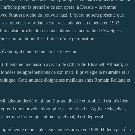
ur l’affiche pour la première de son opéra à Dresde « la femme
avec Strauss proche du pouvoir nazi. L’opéra ne sera présenté que
de ses nouvelles « brulant secret » est adaptée au cinéma en 1933.
e humaniste proche de ses conceptions. La neutralité de Zweig est
ression politique. Il est l’objet d’une perquisition
s’évanoui, il craint de ne jamais y revenir.
rt. Il entame une liaison avec Lotte (Charlotte-Elizabeth Altman), sa
fondées les appréhensions de son mari. Il privilégie la neutralité et la
politique. Cette attitude éloigne ses meilleurs amis Romain Rolland et
il, laissant derrière lui une Europe divisée et troublé. Il est très bien
treprend une nouvelle biographie, cette fois-ci il s’agit de Magellan,
il termine l’ouvrage tant bien quel mal, il est dépressif.
l appréhende depuis plusieurs années arrive en 1938. Hitler a passé la