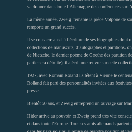
va donner dans toute l’Allemagne des conférences sur l
La même année, Zweig remanie la pièce Volpone de son a
remporte un grand succès.
Il se consacre aussi à l’écriture de ses biographies dont
collections de manuscrits, d’autographes et partitions, 
de Nietzche, le dernier poème de Goethe des partition de
partie sera détruite), il a écrit une œuvre sur cette collect
1927, avec Romain Roland ils fêtent à Vienne le centena
Rolland fait parti des personnalités invitées aux festivit
presse.
Bientôt 50 ans, et Zweig entreprend un ouvrage sur Marie
Hitler arrive au pouvoir, et Zweig prend très vite consci
et dans toute l’Europe. Tous ses amis allemands partent en
dans les pays voisins, il refuse de prendre position et ve