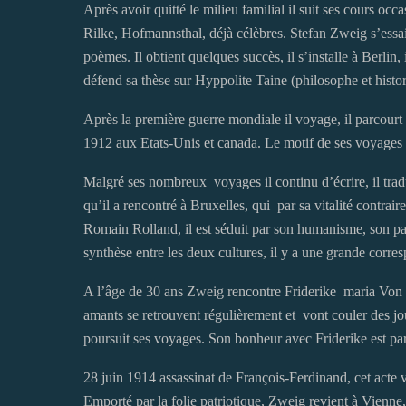
Après avoir quitté le milieu familial il suit ses cours occ
Rilke, Hofmannsthal, déjà célèbres. Stefan Zweig s’essai 
poèmes. Il obtient quelques succès, il s’installe à Berlin
défend sa thèse sur Hyppolite Taine (philosophe et histori
Après la première guerre mondiale il voyage, il parcourt 
1912 aux Etats-Unis et canada. Le motif de ses voyages 
Malgré ses nombreux voyages il continu d’écrire, il trad
qu’il a rencontré à Bruxelles, qui par sa vitalité contrai
Romain Rolland, il est séduit par son humanisme, son pac
synthèse entre les deux cultures, il y a une grande cor
A l’âge de 30 ans Zweig rencontre Friderike maria Von W
amants se retrouvent régulièrement et vont couler des jo
poursuit ses voyages. Son bonheur avec Friderike est par
28 juin 1914 assassinat de François-Ferdinand, cet acte v
Emporté par la folie patriotique, Zweig revient à Vienne,