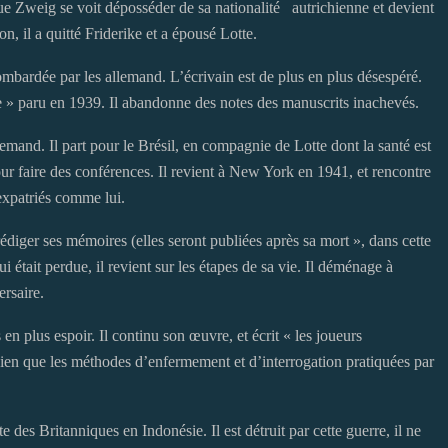
que Zweig se voit déposséder de sa nationalité autrichienne et devient
on, il a quitté Friderike et a épousé Lotte.
bombardée par les allemand. L’écrivain est de plus en plus désespéré.
e » paru en 1939. Il abandonne des notes des manuscrits inachevés.
llemand. Il part pour le Brésil, en compagnie de Lotte dont la santé est
pour faire des conférences. Il revient à New York en 1941, et rencontre
 expatriés comme lui.
 rédiger ses mémoires (elles seront publiées après sa mort », dans cette
 était perdue, il revient sur les étapes de sa vie. Il déménage à
ersaire.
n plus espoir. Il continu son œuvre, et écrit « les joueurs
hien que les méthodes d’enfermement et d’interrogation pratiquées par
te des Britanniques en Indonésie. Il est détruit par cette guerre, il ne