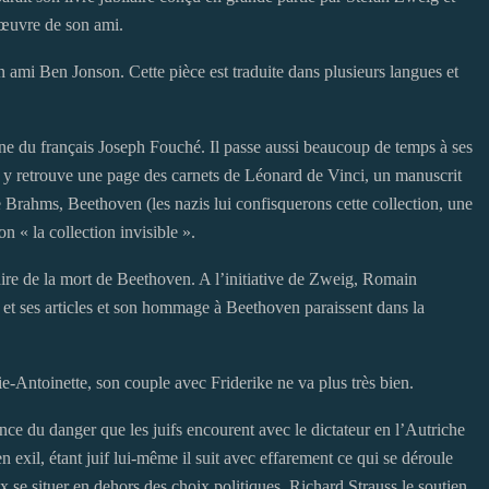
’œuvre de son ami.
mi Ben Jonson. Cette pièce est traduite dans plusieurs langues et
 une du français Joseph Fouché. Il passe aussi beaucoup de temps à ses
on y retrouve une page des carnets de Léonard de Vinci, un manuscrit
 Brahms, Beethoven (les nazis lui confisquerons cette collection, une
ion « la collection invisible ».
ire de la mort de Beethoven. A l’initiative de Zweig, Romain
és et ses articles et son hommage à Beethoven paraissent dans la
-Antoinette, son couple avec Friderike ne va plus très bien.
ence du danger que les juifs encourent avec le dictateur en l’Autriche
 exil, étant juif lui-même il suit avec effarement ce qui se déroule
ux se situer en dehors des choix politiques, Richard Strauss le soutien.