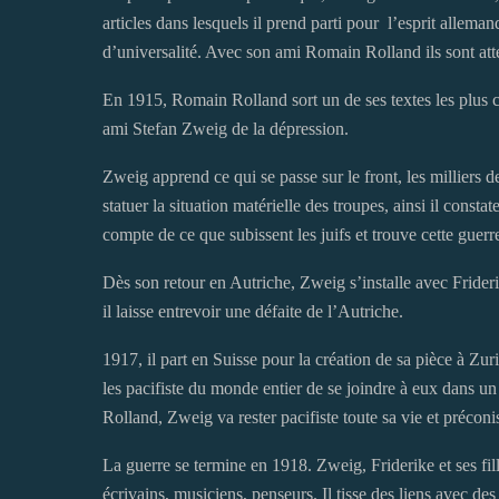
articles dans lesquels il prend parti pour l’esprit alleman
d’universalité. Avec son ami Romain Rolland ils sont at
En 1915, Romain Rolland sort un de ses textes les plus co
ami Stefan Zweig de la dépression.
Zweig apprend ce qui se passe sur le front, les milliers de
statuer la situation matérielle des troupes, ainsi il const
compte de ce que subissent les juifs et trouve cette guerr
Dès son retour en Autriche, Zweig s’installe avec Frider
il laisse entrevoir une défaite de l’Autriche.
1917, il part en Suisse pour la création de sa pièce à Z
les pacifiste du monde entier de se joindre à eux dans un
Rolland, Zweig va rester pacifiste toute sa vie et préconi
La guerre se termine en 1918. Zweig, Friderike et ses fil
écrivains, musiciens, penseurs. Il tisse des liens avec des