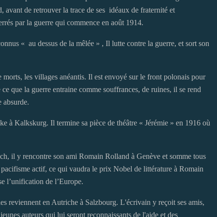
d, avant de retrouver la trace de ses idéaux de fraternité et
terrés par la guerre qui commence en août 1914.
nnus « au dessus de la mêlée » , Il lutte contre la guerre, et sort son
 morts, les villages anéantis. Il est envoyé sur le front polonais pour
ate ce que la guerre entraine comme souffrances, de ruines, il se rend
e absurde.
ike à Kalkskurg. Il termine sa pièce de théâtre « Jérémie » en 1916 où
urich, il y rencontre son ami Romain Rolland à Genève et somme tous
 pacifisme actif, ce qui vaudra le prix Nobel de littérature à Romain
se l’unification de l’Europe.
les reviennent en Autriche à Salzbourg. L'écrivain y reçoit ses amis,
 jeunes auteurs qui lui seront reconnaissants de l'aide et des