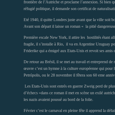
frontière de l’Autriche et proclame l’annexion. Si bien 
réfugié politique, il demande son certificat de naturalisati
Eté 1940, il quitte Londres juste avant que la ville soit 
Avant son départ il laisse un roman « la pitié dangereus
Première escale New York, il attire les hostilités étant a
fragile, il s’installe à Rio, il va en Argentine Uruguay 
Friderike qui a émigré aux Etats-Unis et revoit ses amis
De retour au Brésil, il se met au travail et entreprend de
œuvre c’est un hymne à la culture européenne qui pour lui
Petrópolis, ou le 28 novembre il fêtera son 60 eme anniv
Les Etats-Unis sont entrés en guerre Zweig perd de plus e
d’échecs »dans ce roman il met en scène un exilé autric
les nazis avaient poussé au bord de la folie.
Février c’est le carnaval en pleine fête il apprend la défai