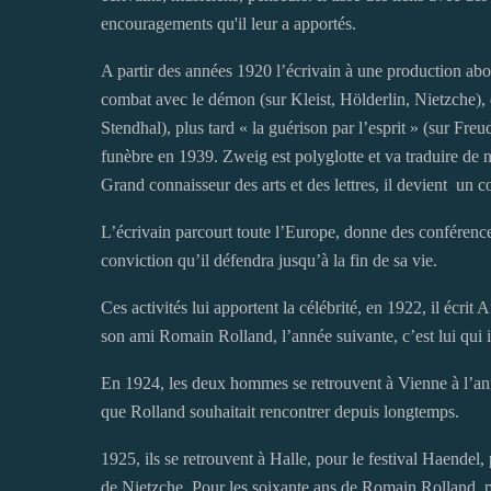
encouragements qu'il leur a apportés.
A partir des années 1920 l’écrivain à une production abo
combat avec le démon (sur Kleist, Hölderlin, Nietzche), e
Stendhal), plus tard « la guérison par l’esprit » (sur Freud
funèbre en 1939. Zweig est polyglotte et va traduire d
Grand connaisseur des arts et des lettres, il devient un co
L’écrivain parcourt toute l’Europe, donne des conférence
conviction qu’il défendra jusqu’à la fin de sa vie.
Ces activités lui apportent la célébrité, en 1922, il écrit
son ami Romain Rolland, l’année suivante, c’est lui qui 
En 1924, les deux hommes se retrouvent à Vienne à l’an
que Rolland souhaitait rencontrer depuis longtemps.
1925, ils se retrouvent à Halle, pour le festival Haendel,
de Nietzche. Pour les soixante ans de Romain Rolland, pa