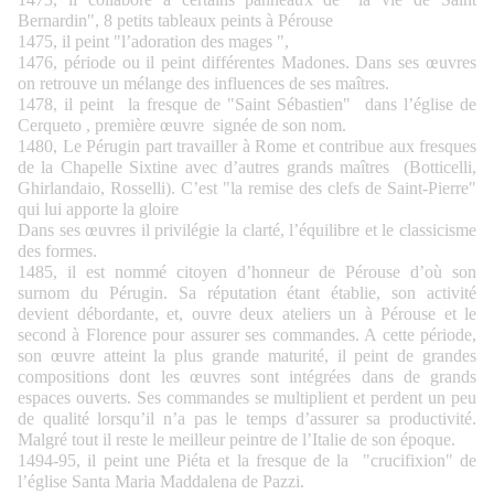
Bernardin", 8 petits tableaux peints à Pérouse
1475, il peint "l’adoration des mages ",
1476, période ou il peint différentes Madones. Dans ses œuvres
on retrouve un mélange des influences de ses maîtres.
1478, il peint la fresque de "Saint Sébastien" dans l’église de
Cerqueto , première œuvre signée de son nom.
1480, Le Pérugin part travailler à Rome et contribue aux fresques
de la Chapelle Sixtine avec d’autres grands maîtres (Botticelli,
Ghirlandaio, Rosselli). C’est "la remise des clefs de Saint-Pierre"
qui lui apporte la gloire
Dans ses œuvres il privilégie la clarté, l’équilibre et le classicisme
des formes.
1485, il est nommé citoyen d’honneur de Pérouse d’où son
surnom du Pérugin. Sa réputation étant établie, son activité
devient débordante, et, ouvre deux ateliers un à Pérouse et le
second à Florence pour assurer ses commandes. A cette période,
son œuvre atteint la plus grande maturité, il peint de grandes
compositions dont les œuvres sont intégrées dans de grands
espaces ouverts. Ses commandes se multiplient et perdent un peu
de qualité lorsqu’il n’a pas le temps d’assurer sa productivité.
Malgré tout il reste le meilleur peintre de l’Italie de son époque.
1494-95, il peint une Piéta et la fresque de la "crucifixion" de
l’église Santa Maria Maddalena de Pazzi.