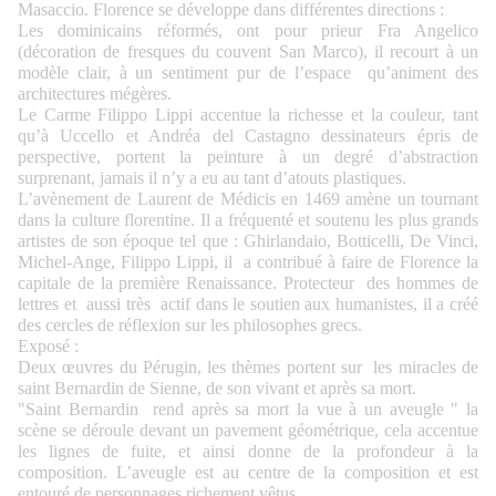
Masaccio. Florence se développe dans différentes directions :
Les dominicains réformés, ont pour prieur Fra Angelico
(décoration de fresques du couvent San Marco), il recourt à un
modèle clair, à un sentiment pur de l’espace qu’animent des
architectures mégères.
Le Carme Filippo Lippi accentue la richesse et la couleur, tant
qu’à Uccello et Andréa del Castagno dessinateurs épris de
perspective, portent la peinture à un degré d’abstraction
surprenant, jamais il n’y a eu au tant d’atouts plastiques.
L’avènement de Laurent de Médicis en 1469 amène un tournant
dans la culture florentine. Il a fréquenté et soutenu les plus grands
artistes de son époque tel que : Ghirlandaio, Botticelli, De Vinci,
Michel-Ange, Filippo Lippi, il a contribué à faire de Florence la
capitale de la première Renaissance. Protecteur des hommes de
lettres et aussi très actif dans le soutien aux humanistes, il a créé
des cercles de réflexion sur les philosophes grecs.
Exposé :
Deux œuvres du Pérugin, les thèmes portent sur les miracles de
saint Bernardin de Sienne, de son vivant et après sa mort.
"Saint Bernardin rend après sa mort la vue à un aveugle " la
scène se déroule devant un pavement géométrique, cela accentue
les lignes de fuite, et ainsi donne de la profondeur à la
composition. L’aveugle est au centre de la composition et est
entouré de personnages richement vêtus.