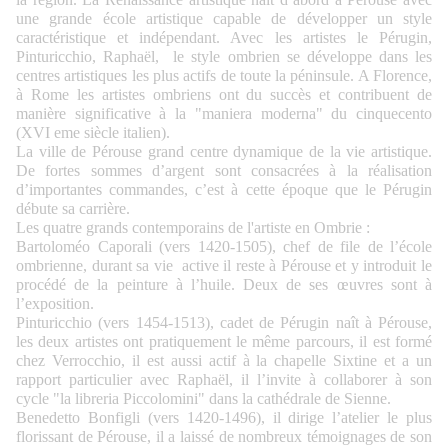
une grande école artistique capable de développer un style
caractéristique et indépendant. Avec les artistes le Pérugin,
Pinturicchio, Raphaël, le style ombrien se développe dans les
centres artistiques les plus actifs de toute la péninsule. A Florence,
à Rome les artistes ombriens ont du succès et contribuent de
manière significative à la "maniera moderna" du cinquecento
(XVI eme siècle italien).
La ville de Pérouse grand centre dynamique de la vie artistique.
De fortes sommes d’argent sont consacrées à la réalisation
d’importantes commandes, c’est à cette époque que le Pérugin
débute sa carrière.
Les quatre grands contemporains de l'artiste en Ombrie :
Bartoloméo Caporali (vers 1420-1505), chef de file de l’école
ombrienne, durant sa vie active il reste à Pérouse et y introduit le
procédé de la peinture à l’huile. Deux de ses œuvres sont à
l’exposition.
Pinturicchio (vers 1454-1513), cadet de Pérugin naît à Pérouse,
les deux artistes ont pratiquement le même parcours, il est formé
chez Verrocchio, il est aussi actif à la chapelle Sixtine et a un
rapport particulier avec Raphaël, il l’invite à collaborer à son
cycle "la libreria Piccolomini" dans la cathédrale de Sienne.
Benedetto Bonfigli (vers 1420-1496), il dirige l’atelier le plus
florissant de Pérouse, il a laissé de nombreux témoignages de son