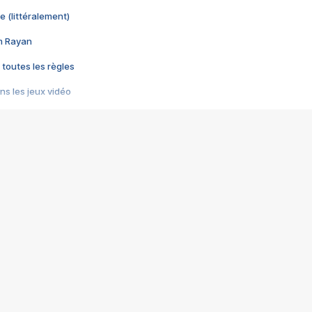
e (littéralement)
im Rayan
 toutes les règles
s les jeux vidéo
us choquant de Rockstar ? - Le scandale BULLY
e plus moche de Steam
du RÊVE tourne au CAUCHEMAR
pendant 8 heures
it… à tort
umiliés par un jeu vidéo
ire - Final Fantasy 8
ti un empire - Age of Empires