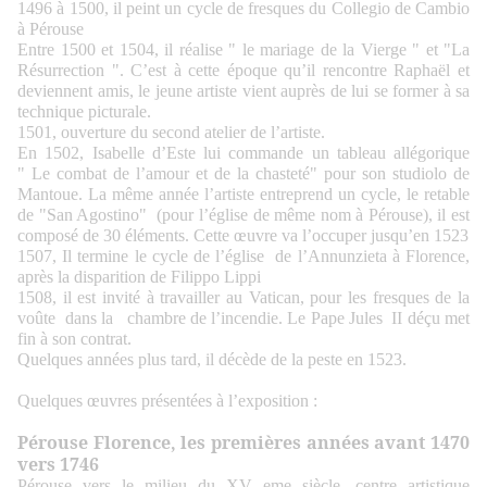
1496 à 1500, il peint un cycle de fresques du Collegio de Cambio
à Pérouse
Entre 1500 et 1504, il réalise " le mariage de la Vierge " et "La
Résurrection ". C’est à cette époque qu’il rencontre Raphaël et
deviennent amis, le jeune artiste vient auprès de lui se former à sa
technique picturale.
1501, ouverture du second atelier de l’artiste.
En 1502, Isabelle d’Este lui commande un tableau allégorique
" Le combat de l’amour et de la chasteté" pour son studiolo de
Mantoue. La même année l’artiste entreprend un cycle, le retable
de "San Agostino" (pour l’église de même nom à Pérouse), il est
composé de 30 éléments. Cette œuvre va l’occuper jusqu’en 1523
1507, Il termine le cycle de l’église de l’Annunzieta à Florence,
après la disparition de Filippo Lippi
1508, il est invité à travailler au Vatican, pour les fresques de la
voûte dans la chambre de l’incendie. Le Pape Jules II déçu met
fin à son contrat.
Quelques années plus tard, il décède de la peste en 1523.
Quelques œuvres présentées à l’exposition :
Pérouse Florence, les premières années avant 1470
vers 1746
Pérouse vers le milieu du XV eme siècle, centre artistique