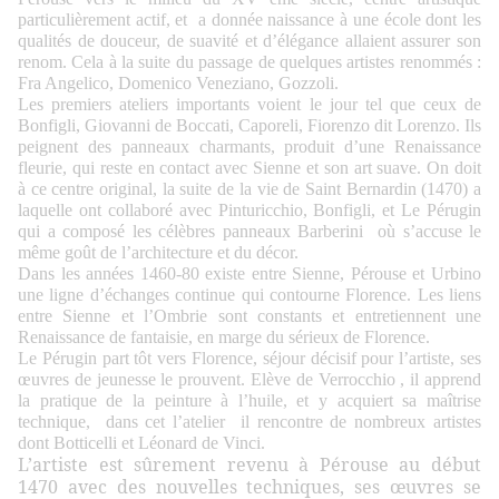
particulièrement actif, et a donnée naissance à une école dont les
qualités de douceur, de suavité et d’élégance allaient assurer son
renom. Cela à la suite du passage de quelques artistes renommés :
Fra Angelico, Domenico Veneziano, Gozzoli.
Les premiers ateliers importants voient le jour tel que ceux de
Bonfigli, Giovanni de Boccati, Caporeli, Fiorenzo dit Lorenzo. Ils
peignent des panneaux charmants, produit d’une Renaissance
fleurie, qui reste en contact avec Sienne et son art suave. On doit
à ce centre original, la suite de la vie de Saint Bernardin (1470) a
laquelle ont collaboré avec Pinturicchio, Bonfigli, et Le Pérugin
qui a composé les célèbres panneaux Barberini où s’accuse le
même goût de l’architecture et du décor.
Dans les années 1460-80 existe entre Sienne, Pérouse et Urbino
une ligne d’échanges continue qui contourne Florence. Les liens
entre Sienne et l’Ombrie sont constants et entretiennent une
Renaissance de fantaisie, en marge du sérieux de Florence.
Le Pérugin part tôt vers Florence, séjour décisif pour l’artiste, ses
œuvres de jeunesse le prouvent. Elève de Verrocchio , il apprend
la pratique de la peinture à l’huile, et y acquiert sa maîtrise
technique, dans cet l’atelier il rencontre de nombreux artistes
dont Botticelli et Léonard de Vinci.
L’artiste est sûrement revenu à Pérouse au début
1470 avec des nouvelles techniques, ses œuvres se