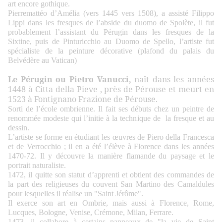
art encore gothique.
Pierremattéo d’Amélia (vers 1445 vers 1508), a assisté Filippo
Lippi dans les fresques de l’abside du duomo de Spolète, il fut
probablement l’assistant du Pérugin dans les fresques de la
Sixtine, puis de Pinturicchio au Duomo de Spello, l’artiste fut
spécialiste de la peinture décorative (plafond du palais du
Belvédère au Vatican)
Le Pérugin ou Pietro Vanucci,
naît dans les années
1448 à Citta della Pieve , près de Pérouse et meurt en
1523 à Fontignano Frazione de Pérouse.
Sorti de l’école ombrienne. Il fait ses débuts chez un peintre de
renommée modeste qui l’initie à la technique de la fresque et au
dessin.
L’artiste se forme en étudiant les œuvres de Piero della Francesca
et de Verrocchio ; il en a été l’élève à Florence dans les années
1470-72. Il y découvre la manière flamande du paysage et le
portrait naturaliste.
1472, il quitte son statut d’apprenti et obtient des commandes de
la part des religieuses du couvent San Martino des Camaldules
pour lesquelles il réalise un "Saint Jérôme".
Il exerce son art en Ombrie, mais aussi à Florence, Rome,
Lucques, Bologne, Venise, Crémone, Milan, Ferrare.
1473, il collabore à certains panneaux de "la vie de Saint