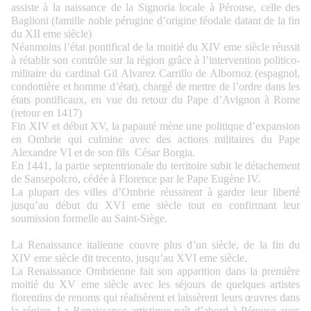
assiste à la naissance de la Signoria locale à Pérouse, celle des
Baglioni (famille noble pérugine d’origine féodale datant de la fin
du XII eme siècle)
Néanmoins l’état pontifical de la moitié du XIV eme siècle réussit
à rétablir son contrôle sur la région grâce à l’intervention politico-
militaire du cardinal Gil Alvarez Carrillo de Albornoz (espagnol,
condottière et homme d’état), chargé de mettre de l’ordre dans les
états pontificaux, en vue du retour du Pape d’Avignon à Rome
(retour en 1417)
Fin XIV et début XV, la papauté mène une politique d’expansion
en Ombrie qui culmine avec des actions militaires du Pape
Alexandre VI et de son fils César Borgia.
En 1441, la partie septentrionale du territoire subit le détachement
de Sansepolcro, cédée à Florence par le Pape Eugène IV.
La plupart des villes d’Ombrie réussirent à garder leur liberté
jusqu’au début du XVI eme siècle tout en confirmant leur
soumission formelle au Saint-Siège.
La Renaissance italienne couvre plus d’un siècle, de la fin du
XIV eme siècle dit trecento, jusqu’au XVI eme siècle.
La Renaissance Ombrienne fait son apparition dans la première
moitié du XV eme siècle avec les séjours de quelques artistes
florentins de renoms qui réalisèrent et laissèrent leurs œuvres dans
la région. La Renaissance artistique naît d’abord à Pérouse avec