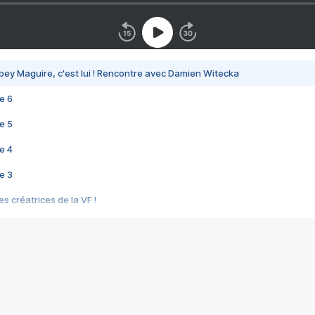
bey Maguire, c'est lui ! Rencontre avec Damien Witecka
e 6
e 5
e 4
e 3
s créatrices de la VF !
e 2
e 1
e Mektoub My Love arrive enfin ! Rencontre avec Shaïn Boumedine et Sal
i : après Toni en famille