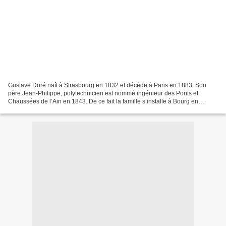
Gustave Doré naît à Strasbourg en 1832 et décède à Paris en 1883. Son
père Jean-Philippe, polytechnicien est nommé ingénieur des Ponts et
Chaussées de l’Ain en 1843. De ce fait la famille s’installe à Bourg en
Bresse. Gustave est un très bon élève, mais...