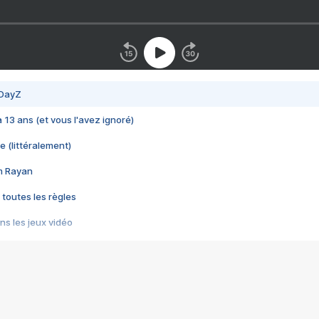
 DayZ
 a 13 ans (et vous l'avez ignoré)
e (littéralement)
im Rayan
 toutes les règles
s les jeux vidéo
us choquant de Rockstar ? - Le scandale BULLY
e plus moche de Steam
du RÊVE tourne au CAUCHEMAR