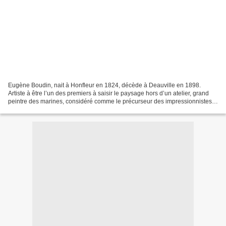
Eugène Boudin, nait à Honfleur en 1824, décède à Deauville en 1898.
Artiste à être l’un des premiers à saisir le paysage hors d’un atelier, grand
peintre des marines, considéré comme le précurseur des impressionnistes.
Son père, marin sur les bateaux...