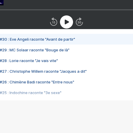
#30 : Eve Angeli raconte "Avant de partir"
#29 : MC Solaar raconte "Bouge de là"
28 : Lorie raconte "Je vais vite"
#27 : Christophe Willem raconte "Jacques a dit"
#26 : Chimène Badi raconte "Entre nous"
#25 : Indochine raconte "3e sexe"
#24 : Zaho raconte "C'est chelou"
#23 : Patrick Bruel raconte "Au café des délices"
#22 : Kyo raconte "Le chemin"