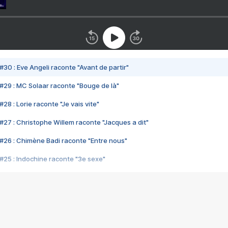
#30 : Eve Angeli raconte "Avant de partir"
#29 : MC Solaar raconte "Bouge de là"
28 : Lorie raconte "Je vais vite"
#27 : Christophe Willem raconte "Jacques a dit"
#26 : Chimène Badi raconte "Entre nous"
#25 : Indochine raconte "3e sexe"
#24 : Zaho raconte "C'est chelou"
#23 : Patrick Bruel raconte "Au café des délices"
#22 : Kyo raconte "Le chemin"