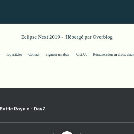
Eclipse Next 2019 - Hébergé par
Overblog
Top articles
Contact
Signaler un abus
C.G.U.
Rémunération en droits d'aut
 Battle Royale - DayZ