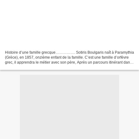
Histoire d’une famille grecque……………. Sotiris Boulgaris naît à Paramythia
(Grèce), en 1857, onzième enfant de la famille. C’est une famille d’orfèvre
grec, il apprendra le métier avec son père, Après un parcours itinérant dans
différents lieux de Grèce....