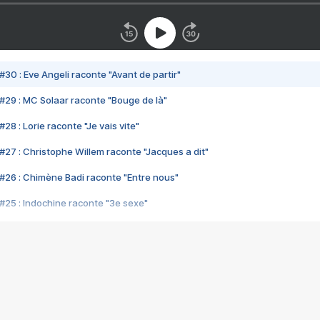
#30 : Eve Angeli raconte "Avant de partir"
#29 : MC Solaar raconte "Bouge de là"
28 : Lorie raconte "Je vais vite"
#27 : Christophe Willem raconte "Jacques a dit"
#26 : Chimène Badi raconte "Entre nous"
#25 : Indochine raconte "3e sexe"
#24 : Zaho raconte "C'est chelou"
#23 : Patrick Bruel raconte "Au café des délices"
#22 : Kyo raconte "Le chemin"
#21 : Nolwenn Leroy raconte "Cassé"